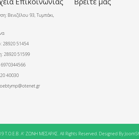
χεία Επικοινωνίας
Βρείτε μας
ση: Βενιζέλου 93, Τυμπάκι,
να
: 28920 51454
: 28920 51599
 6970344566
920 40030
 toebtymp@otenet.gr
9 Τ.Ο.Ε.Β. Α' ΖΩΝΗ ΜΕΣΑΡΑΣ. All Rights Reserved. Designed By JoomS